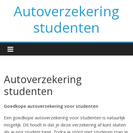
Spring
Autoverzekering
naar
inhoud
studenten
Autoverzekering
studenten
Goedkope autoverzekering voor studenten
Een goedkope autoverzekering voor studenten is natuurlijk
mogelijk. Dit houdt in dat je deze verzekering af kunt sluiten
als je nog student bent. Zodra je stopt met studeren stap je