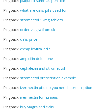
Pingback:
plaquenil same as penicillin
Pingback:
what are cialis pills used for
Pingback:
stromectol 12mg tablets
Pingback:
order viagra from uk
Pingback:
cialis price
Pingback:
cheap levitra india
Pingback:
ampicillin deltasone
Pingback:
cephalexin and stromectol
Pingback:
stromectol prescription example
Pingback:
ivermectin pills do you need a prescription
Pingback:
ivermectin for humans
Pingback:
buy viagra and cialis