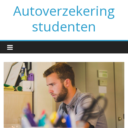
Spring
Autoverzekering
naar
inhoud
studenten