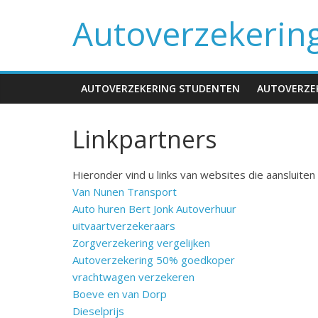
Spring
Autoverzekerin
naar
inhoud
AUTOVERZEKERING STUDENTEN
AUTOVERZEK
Linkpartners
Hieronder vind u links van websites die aansluite
Van Nunen Transport
Auto huren Bert Jonk Autoverhuur
uitvaartverzekeraars
Zorgverzekering vergelijken
Autoverzekering 50% goedkoper
vrachtwagen verzekeren
Boeve en van Dorp
Dieselprijs