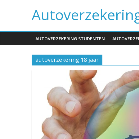
Spring
Autoverzekerin
naar
inhoud
AUTOVERZEKERING STUDENTEN
AUTOVERZEK
autoverzekering 18 jaar